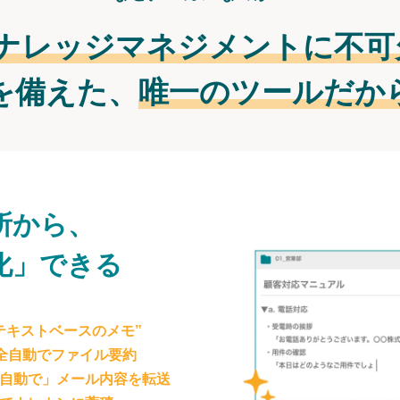
ナレッジマネジメントに不可
を備えた、
唯一のツールだか
所から、
化」できる
テキストベースのメモ”
が全自動でファイル要約
自動で」メール内容を転送