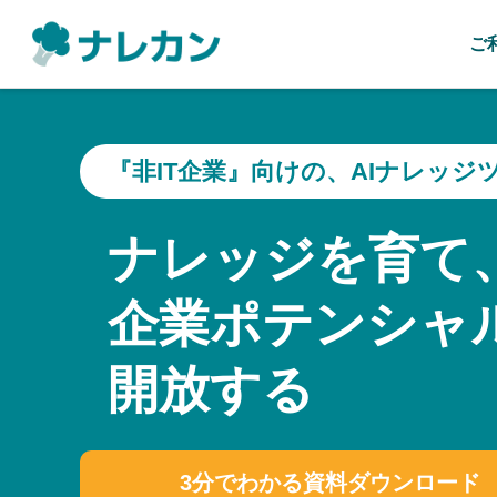
ご
『非IT企業』向けの、AIナレッジ
ナレッジを育て
企業ポテンシャ
開放する
3分でわかる資料ダウンロード