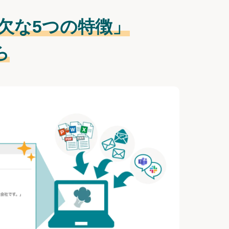
欠な
5つの特徴」
ら