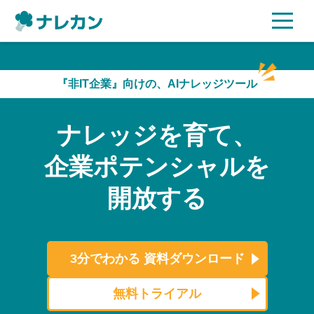
ご利用プラン
『非IT企業』向けの、AIナレッジツール
AI機能
ナレッジを育て、
ご利用企業様の声
企業ポテンシャルを
セキュリティ
開放する
充実サポート
よくある質問
3分でわかる
資料ダウンロード
資料ダウンロード
無料トライアル