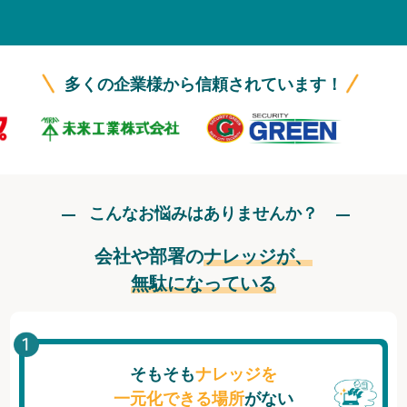
無料トライアル
ログイン
多くの企業様から信頼されています！
こんなお悩みはありませんか？
会社や部署の
ナレッジが、
無駄になっている
そもそも
ナレッジを
一元化できる場所
がない