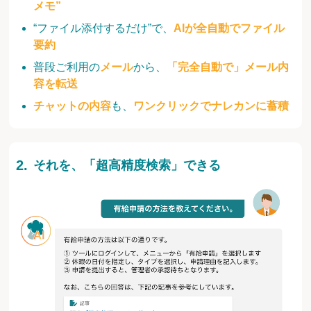
メモ”
“ファイル添付するだけ”で、
AIが全自動でファイル
要約
普段ご利用の
メール
から、
「完全自動で」メール内
容を転送
チャットの内容
も、
ワンクリックでナレカンに蓄積
それを、「超高精度検索」できる