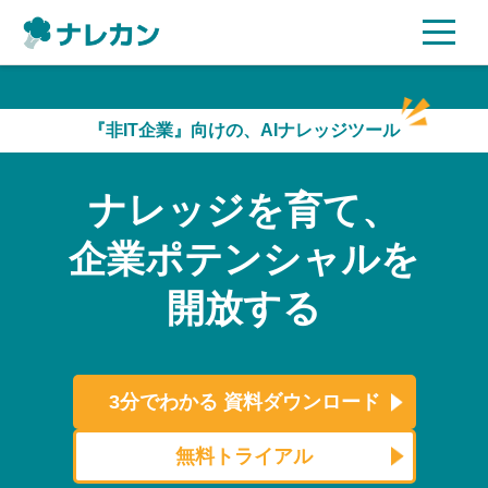
ご利用プラン
『非IT企業』向けの、AIナレッジツール
AI機能
ナレッジを育て、
ご利用企業様の声
企業ポテンシャルを
セキュリティ
開放する
充実サポート
よくある質問
3分でわかる
資料ダウンロード
資料ダウンロード
無料トライアル