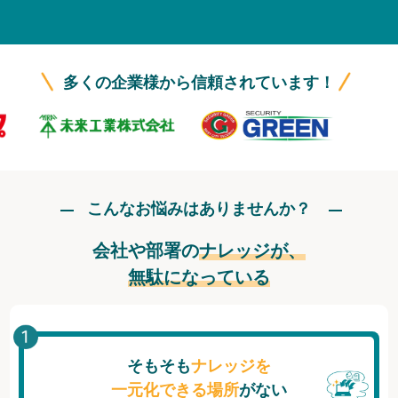
無料トライアル
ログイン
多くの企業様から信頼されています！
こんなお悩みはありませんか？
会社や部署の
ナレッジが、
無駄になっている
そもそも
ナレッジを
一元化できる場所
がない