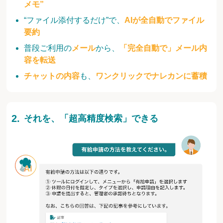
メモ”
“ファイル添付するだけ”で、
AIが全自動でファイル
要約
普段ご利用の
メール
から、
「完全自動で」メール内
容を転送
チャットの内容
も、
ワンクリックでナレカンに蓄積
それを、「超高精度検索」できる