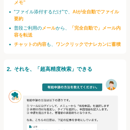
メモ”
“ファイル添付するだけ”で、
AIが全自動でファイル
要約
普段ご利用の
メール
から、
「完全自動で」メール内
容を転送
チャットの内容
も、
ワンクリックでナレカンに蓄積
それを、「超高精度検索」できる