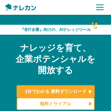
ご利用プラン
『非IT企業』向けの、AIナレッジツール
AI機能
ナレッジを育て、
ご利用企業様の声
企業ポテンシャルを
セキュリティ
開放する
充実サポート
よくある質問
3分でわかる
資料ダウンロード
資料ダウンロード
無料トライアル