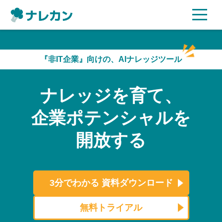
ご利用プラン
『非IT企業』向けの、AIナレッジツール
AI機能
ナレッジを育て、
ご利用企業様の声
企業ポテンシャルを
セキュリティ
開放する
充実サポート
よくある質問
3分でわかる
資料ダウンロード
資料ダウンロード
無料トライアル