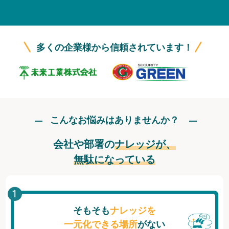
無料トライアル
ログイン
多くの企業様から信頼されています！
こんなお悩みはありませんか？
会社や部署の
ナレッジが、
無駄になっている
そもそも
ナレッジを
一元化できる場所
がない