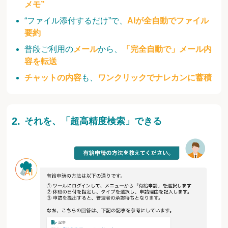
メモ”
“ファイル添付するだけ”で、
AIが全自動でファイル
要約
普段ご利用の
メール
から、
「完全自動で」メール内
容を転送
チャットの内容
も、
ワンクリックでナレカンに蓄積
それを、「超高精度検索」できる