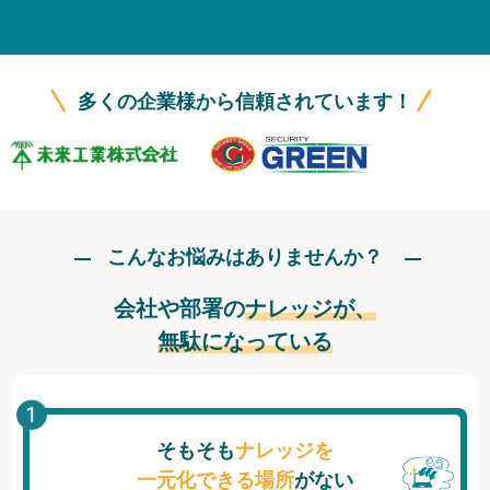
無料トライアル
ログイン
多くの企業様から信頼されています！
こんなお悩みはありませんか？
会社や部署の
ナレッジが、
無駄になっている
そもそも
ナレッジを
一元化できる場所
がない