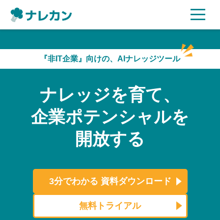
ご利用プラン
『非IT企業』向けの、AIナレッジツール
AI機能
ナレッジを育て、
ご利用企業様の声
企業ポテンシャルを
セキュリティ
開放する
充実サポート
よくある質問
3分でわかる
資料ダウンロード
資料ダウンロード
無料トライアル