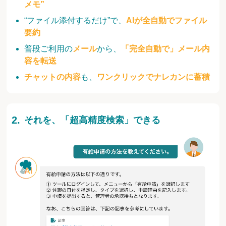
メモ”
“ファイル添付するだけ”で、
AIが全自動でファイル
要約
普段ご利用の
メール
から、
「完全自動で」メール内
容を転送
チャットの内容
も、
ワンクリックでナレカンに蓄積
それを、「超高精度検索」できる