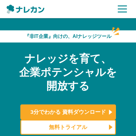
ご利用プラン
『非IT企業』向けの、AIナレッジツール
AI機能
ナレッジを育て、
ご利用企業様の声
企業ポテンシャルを
セキュリティ
開放する
充実サポート
よくある質問
3分でわかる
資料ダウンロード
資料ダウンロード
無料トライアル