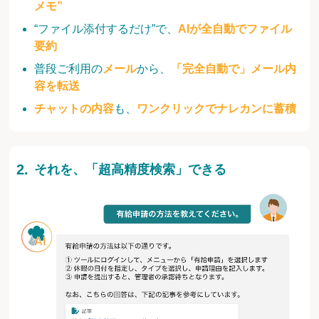
メモ”
“ファイル添付するだけ”で、
AIが全自動でファイル
要約
普段ご利用の
メール
から、
「完全自動で」メール内
容を転送
チャットの内容
も、
ワンクリックでナレカンに蓄積
それを、「超高精度検索」できる