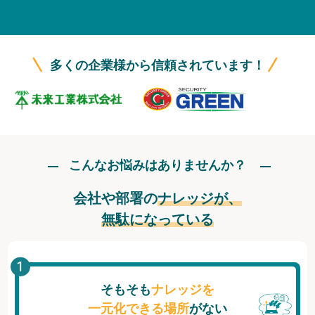
無料トライアル
ログイン
多くの企業様から信頼されています！
こんなお悩みはありませんか？
会社や部署の
ナレッジが、
無駄になっている
そもそも
ナレッジを
一元化できる場所
がない