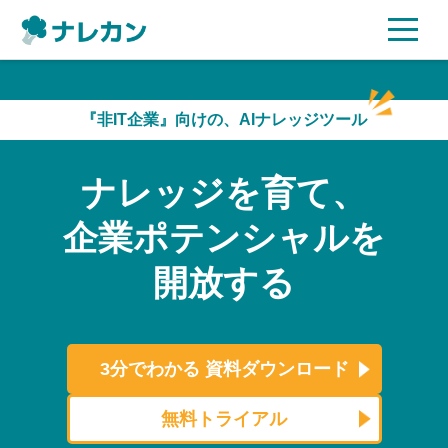
ご利用プラン
『非IT企業』向けの、AIナレッジツール
AI機能
ナレッジを育て、
ご利用企業様の声
企業ポテンシャルを
セキュリティ
開放する
充実サポート
よくある質問
3分でわかる
資料ダウンロード
資料ダウンロード
無料トライアル