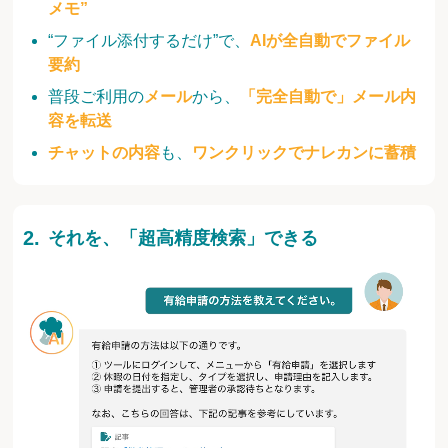
メモ”
“ファイル添付するだけ”で、
AIが全自動でファイル
要約
普段ご利用の
メール
から、
「完全自動で」メール内
容を転送
チャットの内容
も、
ワンクリックでナレカンに蓄積
それを、「超高精度検索」できる