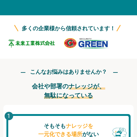
無料トライアル
ログイン
多くの企業様から信頼されています！
こんなお悩みはありませんか？
会社や部署の
ナレッジが、
無駄になっている
そもそも
ナレッジを
一元化できる場所
がない