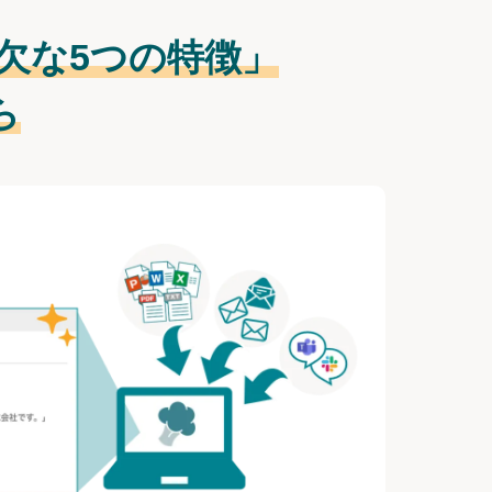
欠な
5つの特徴」
ら