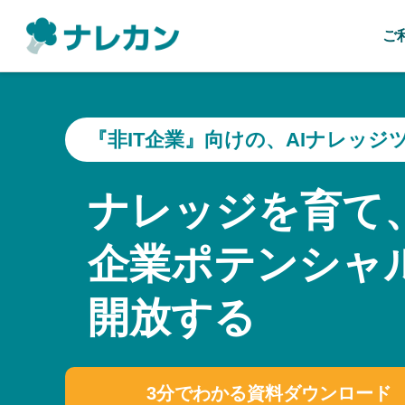
ご
『非IT企業』向けの、AIナレッジ
ナレッジを育て
企業ポテンシャ
開放する
3分でわかる資料ダウンロード