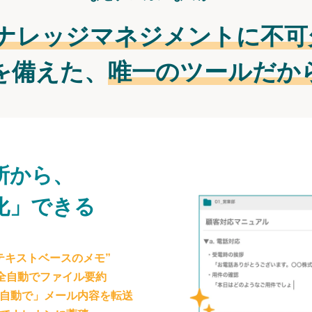
ナレッジマネジメントに不可
を備えた、
唯一のツールだか
所から、
化」できる
テキストベースのメモ”
が全自動でファイル要約
自動で」メール内容を転送