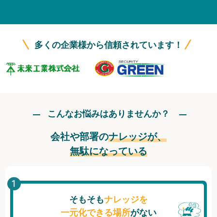
無料トライアル
ログイン
多くの企業様から信頼されています！
こんなお悩みはありませんか？
会社や部署の
ナレッジが、
無駄になっている
そもそも
ナレッジを
一元化できる場所
がない