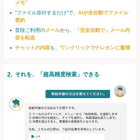
メモ”
“ファイル添付するだけ”で、
AIが全自動でファイル
要約
普段ご利用の
メール
から、
「完全自動で」メール内
容を転送
チャットの内容
も、
ワンクリックでナレカンに蓄積
それを、「超高精度検索」できる