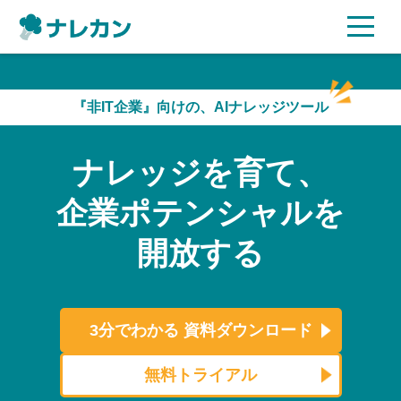
ご利用プラン
『非IT企業』向けの、AIナレッジツール
AI機能
ナレッジを育て、
ご利用企業様の声
企業ポテンシャルを
セキュリティ
開放する
充実サポート
よくある質問
3分でわかる
資料ダウンロード
資料ダウンロード
無料トライアル