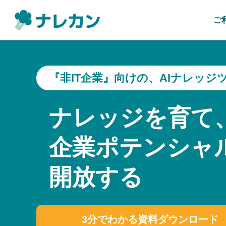
ご
『非IT企業』向けの、AIナレッジ
ナレッジを育て
企業ポテンシャ
開放する
3分でわかる資料ダウンロード