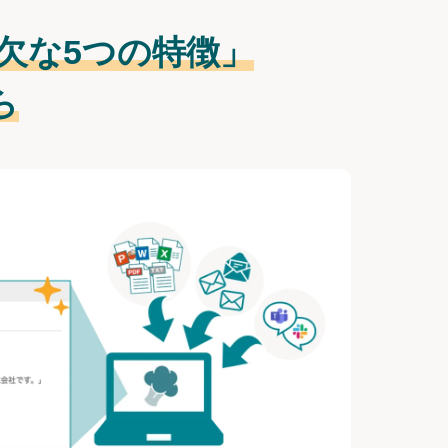
欠な
5つの特徴」
ら