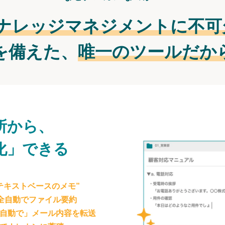
ナレッジマネジメントに不可
を備えた、
唯一のツールだか
所から、
化」できる
テキストベースのメモ”
が全自動でファイル要約
自動で」メール内容を転送