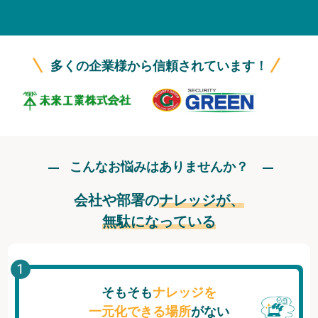
無料トライアル
ログイン
多くの企業様から信頼されています！
こんなお悩みはありませんか？
会社や部署の
ナレッジが、
無駄になっている
そもそも
ナレッジを
一元化できる場所
がない