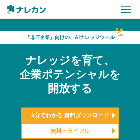
ご利用プラン
『非IT企業』向けの、AIナレッジツール
AI機能
ナレッジを育て、
ご利用企業様の声
企業ポテンシャルを
セキュリティ
開放する
充実サポート
よくある質問
3分でわかる
資料ダウンロード
資料ダウンロード
無料トライアル