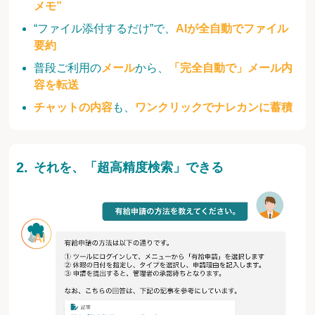
メモ”
“ファイル添付するだけ”で、
AIが全自動でファイル
要約
普段ご利用の
メール
から、
「完全自動で」メール内
容を転送
チャットの内容
も、
ワンクリックでナレカンに蓄積
それを、「超高精度検索」できる