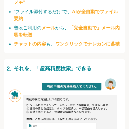
メモ”
“ファイル添付するだけ”で、
AIが全自動でファイル
要約
普段ご利用の
メール
から、
「完全自動で」メール内
容を転送
チャットの内容
も、
ワンクリックでナレカンに蓄積
それを、「超高精度検索」できる