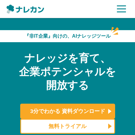
ご利用プラン
『非IT企業』向けの、AIナレッジツール
AI機能
ナレッジを育て、
ご利用企業様の声
企業ポテンシャルを
セキュリティ
開放する
充実サポート
よくある質問
3分でわかる
資料ダウンロード
資料ダウンロード
無料トライアル