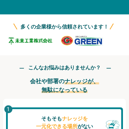
無料トライアル
ログイン
多くの企業様から信頼されています！
こんなお悩みはありませんか？
会社や部署の
ナレッジが、
無駄になっている
そもそも
ナレッジを
一元化できる場所
がない