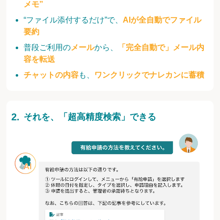
メモ”
“ファイル添付するだけ”で、
AIが全自動でファイル
要約
普段ご利用の
メール
から、
「完全自動で」メール内
容を転送
チャットの内容
も、
ワンクリックでナレカンに蓄積
それを、「超高精度検索」できる