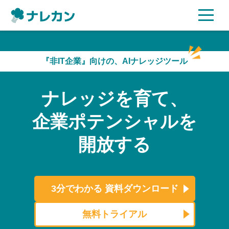
ご利用プラン
『非IT企業』向けの、AIナレッジツール
AI機能
ナレッジを育て、
ご利用企業様の声
企業ポテンシャルを
セキュリティ
開放する
充実サポート
よくある質問
3分でわかる
資料ダウンロード
資料ダウンロード
無料トライアル