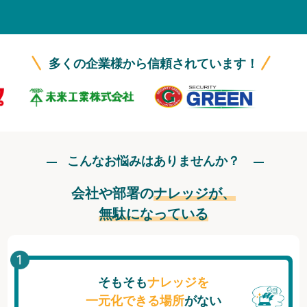
無料トライアル
ログイン
多くの企業様から信頼されています！
こんなお悩みはありませんか？
会社や部署の
ナレッジが、
無駄になっている
そもそも
ナレッジを
一元化できる場所
がない