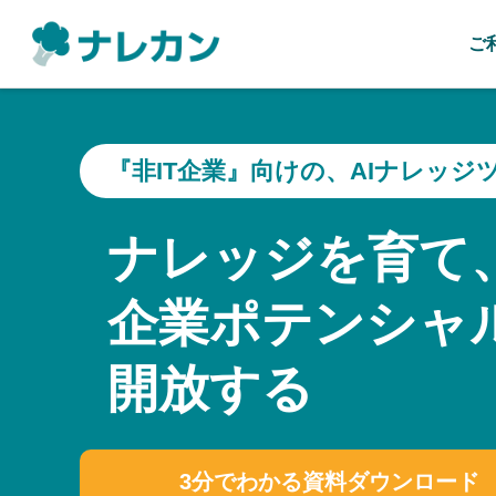
ご
『非IT企業』向けの、AIナレッジ
ナレッジを育て
企業ポテンシャ
開放する
3分でわかる資料ダウンロード