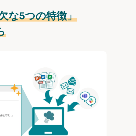
欠な
5つの特徴」
ら