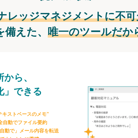
ナレッジマネジメントに不可
を備えた、
唯一のツールだか
所から、
化」できる
テキストベースのメモ”
が全自動でファイル要約
自動で」メール内容を転送