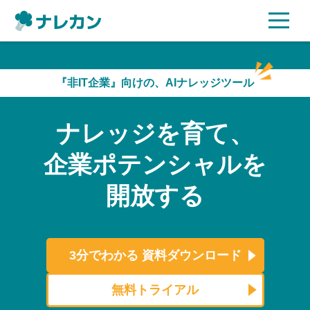
ご利用プラン
『非IT企業』向けの、AIナレッジツール
AI機能
ナレッジを育て、
ご利用企業様の声
企業ポテンシャルを
セキュリティ
開放する
充実サポート
よくある質問
3分でわかる
資料ダウンロード
資料ダウンロード
無料トライアル