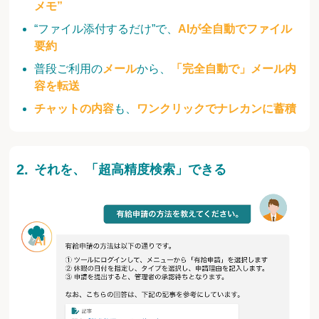
メモ”
“ファイル添付するだけ”で、
AIが全自動でファイル
要約
普段ご利用の
メール
から、
「完全自動で」メール内
容を転送
チャットの内容
も、
ワンクリックでナレカンに蓄積
それを、「超高精度検索」できる