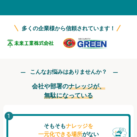
無料トライアル
ログイン
多くの企業様から信頼されています！
こんなお悩みはありませんか？
会社や部署の
ナレッジが、
無駄になっている
そもそも
ナレッジを
一元化できる場所
がない