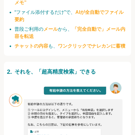
メモ”
“ファイル添付するだけ”で、
AIが全自動でファイル
要約
普段ご利用の
メール
から、
「完全自動で」メール内
容を転送
チャットの内容
も、
ワンクリックでナレカンに蓄積
それを、「超高精度検索」できる