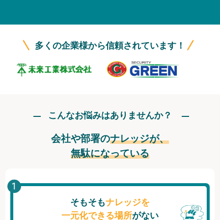
無料トライアル
ログイン
多くの企業様から信頼されています！
こんなお悩みはありませんか？
会社や部署の
ナレッジが、
無駄になっている
そもそも
ナレッジを
一元化できる場所
がない