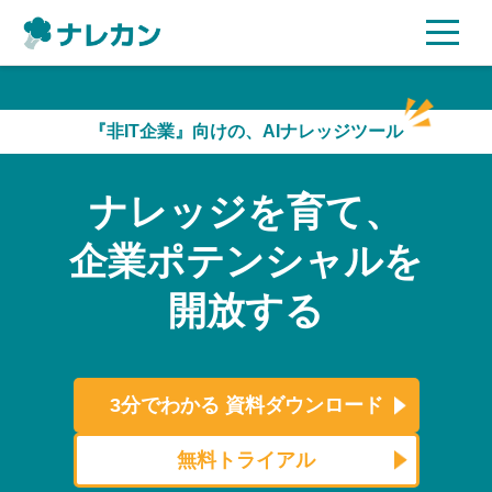
ご利用プラン
『非IT企業』向けの、AIナレッジツール
AI機能
ナレッジを育て、
ご利用企業様の声
企業ポテンシャルを
セキュリティ
開放する
充実サポート
よくある質問
3分でわかる
資料ダウンロード
資料ダウンロード
無料トライアル