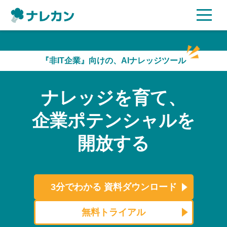
ご利用プラン
『非IT企業』向けの、AIナレッジツール
AI機能
ナレッジを育て、
ご利用企業様の声
企業ポテンシャルを
セキュリティ
開放する
充実サポート
よくある質問
3分でわかる
資料ダウンロード
資料ダウンロード
無料トライアル