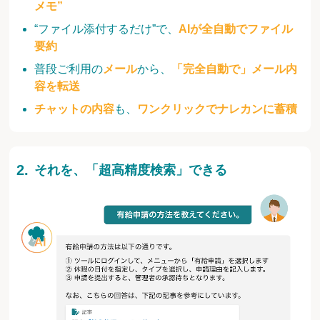
メモ”
“ファイル添付するだけ”で、
AIが全自動でファイル
要約
普段ご利用の
メール
から、
「完全自動で」メール内
容を転送
チャットの内容
も、
ワンクリックでナレカンに蓄積
それを、「超高精度検索」できる