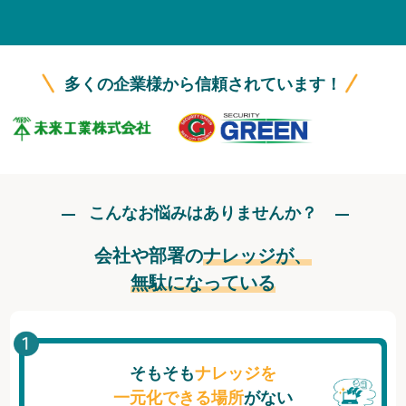
無料トライアル
ログイン
多くの企業様から信頼されています！
こんなお悩みはありませんか？
会社や部署の
ナレッジが、
無駄になっている
そもそも
ナレッジを
一元化できる場所
がない