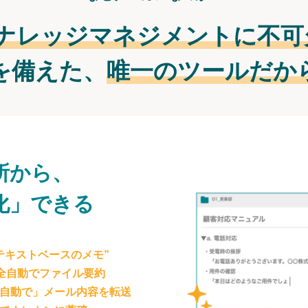
ナレッジマネジメントに不可
を備えた、
唯一のツールだか
所から、
化」できる
テキストベースのメモ”
が全自動でファイル要約
自動で」メール内容を転送