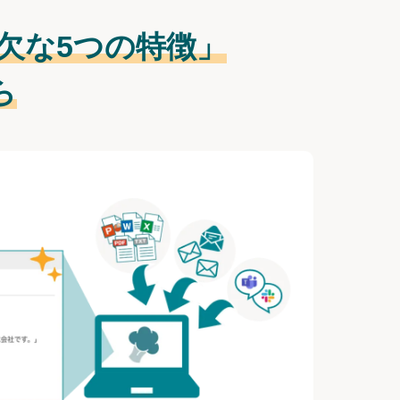
欠な
5つの特徴」
ら