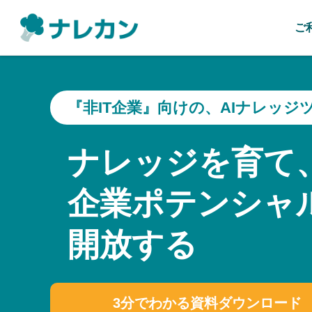
ご
『非IT企業』向けの、AIナレッジ
ナレッジを育て
企業ポテンシャ
開放する
3分でわかる資料ダウンロード