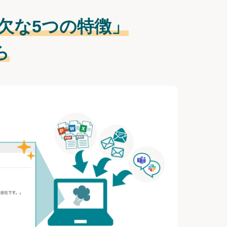
欠な
5つの特徴」
ら