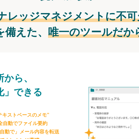
ナレッジマネジメントに不可
を備えた、
唯一のツールだか
所から、
化」できる
テキストベースのメモ”
が全自動でファイル要約
自動で」メール内容を転送