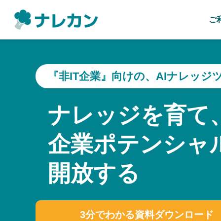
ご
『非IT企業』向けの、AIナレッジ
ナレッジを育て
企業ポテンシャ
開放する
3分でわかる資料ダウンロード