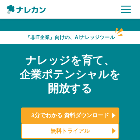
ご利用プラン
『非IT企業』向けの、AIナレッジツール
AI機能
ナレッジを育て、
ご利用企業様の声
企業ポテンシャルを
セキュリティ
開放する
充実サポート
よくある質問
3分でわかる
資料ダウンロード
資料ダウンロード
無料トライアル