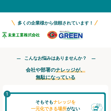
無料トライアル
ログイン
多くの企業様から信頼されています！
こんなお悩みはありませんか？
会社や部署の
ナレッジが、
無駄になっている
そもそも
ナレッジを
一元化できる場所
がない