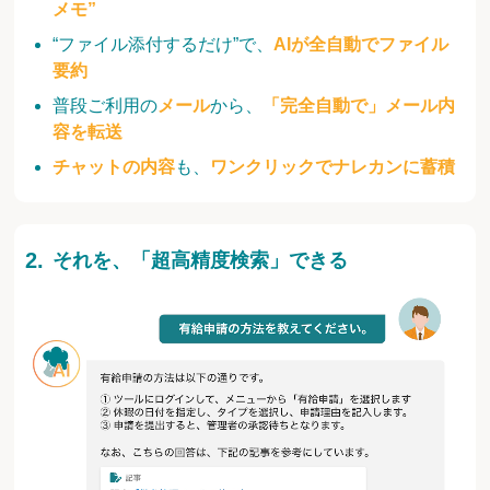
メモ”
“ファイル添付するだけ”で、
AIが全自動でファイル
要約
普段ご利用の
メール
から、
「完全自動で」メール内
容を転送
チャットの内容
も、
ワンクリックでナレカンに蓄積
それを、「超高精度検索」できる