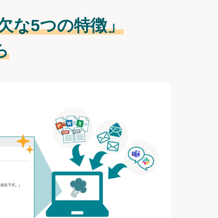
欠な
5つの特徴」
ら