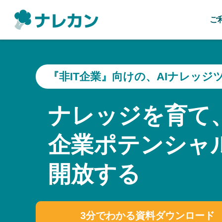
ご
『非IT企業』向けの、AIナレッジ
ナレッジを育て
企業ポテンシャ
開放する
3分でわかる資料ダウンロード