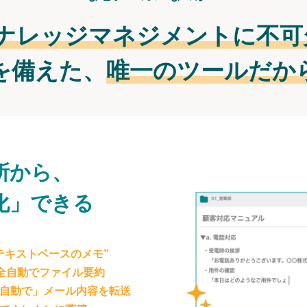
ナレッジマネジメントに不可
を備えた、
唯一のツールだか
所から、
化」できる
テキストベースのメモ”
が全自動でファイル要約
自動で」メール内容を転送