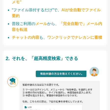
メモ”
“ファイル添付するだけ”で、
AIが全自動でファイル
要約
普段ご利用の
メール
から、
「完全自動で」メール内
容を転送
チャットの内容
も、
ワンクリックでナレカンに蓄積
それを、「超高精度検索」できる