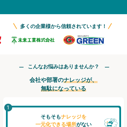
無料トライアル
ログイン
多くの企業様から信頼されています！
こんなお悩みはありませんか？
会社や部署の
ナレッジが、
無駄になっている
そもそも
ナレッジを
一元化できる場所
がない