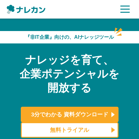
ご利用プラン
『非IT企業』向けの、AIナレッジツール
AI機能
ナレッジを育て、
ご利用企業様の声
企業ポテンシャルを
セキュリティ
開放する
充実サポート
よくある質問
3分でわかる
資料ダウンロード
資料ダウンロード
無料トライアル