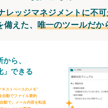
ナレッジマネジメントに不可
を備えた、
唯一のツールだか
所から、
化」できる
テキストベースのメモ”
が全自動でファイル要約
自動で」メール内容を転送