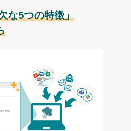
欠な
5つの特徴」
ら