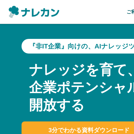
ご
『非IT企業』向けの、AIナレッジ
ナレッジを育て
企業ポテンシャ
開放する
3分でわかる資料ダウンロード