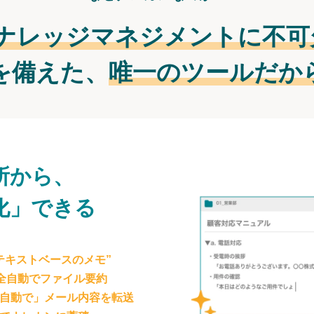
ナレッジマネジメントに不可
を備えた、
唯一のツールだか
所から、
化」できる
テキストベースのメモ”
が全自動でファイル要約
自動で」メール内容を転送