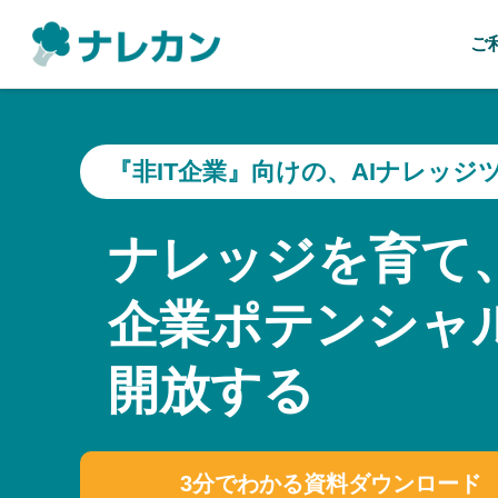
ご
『非IT企業』向けの、AIナレッジ
ナレッジを育て
企業ポテンシャ
開放する
3分でわかる資料ダウンロード