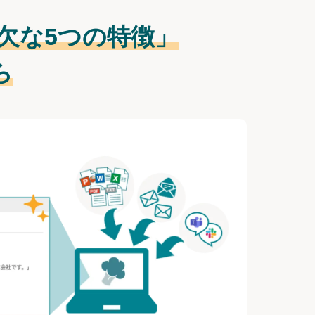
欠な
5つの特徴」
ら