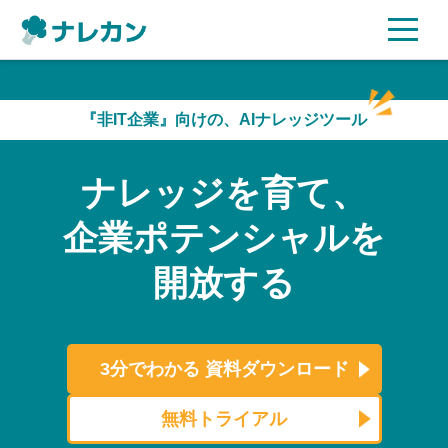
ご利用プラン
『非IT企業』向けの、AIナレッジツール
AI機能
ナレッジを育て、
ご利用企業様の声
企業ポテンシャルを
セキュリティ
開放する
充実サポート
よくある質問
3分でわかる
資料ダウンロード
資料ダウンロード
無料トライアル