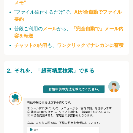
メモ”
“ファイル添付するだけ”で、
AIが全自動でファイル
要約
普段ご利用の
メール
から、
「完全自動で」メール内
容を転送
チャットの内容
も、
ワンクリックでナレカンに蓄積
それを、「超高精度検索」できる