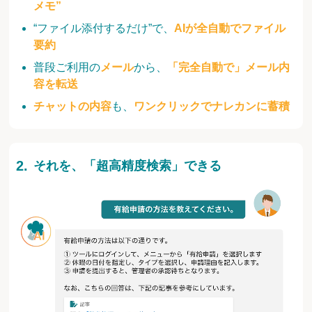
メモ”
“ファイル添付するだけ”で、
AIが全自動でファイル
要約
普段ご利用の
メール
から、
「完全自動で」メール内
容を転送
チャットの内容
も、
ワンクリックでナレカンに蓄積
それを、「超高精度検索」できる