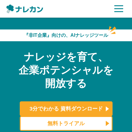
ご利用プラン
『非IT企業』向けの、AIナレッジツール
AI機能
ナレッジを育て、
ご利用企業様の声
企業ポテンシャルを
セキュリティ
開放する
充実サポート
よくある質問
3分でわかる
資料ダウンロード
資料ダウンロード
無料トライアル