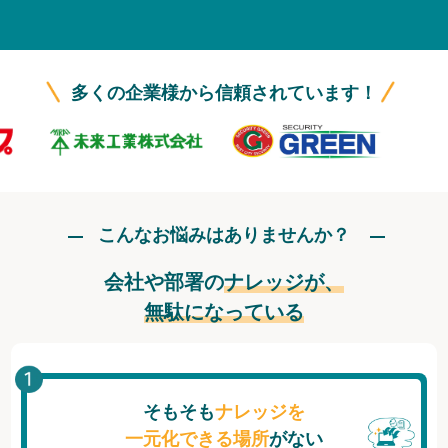
無料トライアル
ログイン
多くの企業様から信頼されています！
こんなお悩みはありませんか？
会社や部署の
ナレッジが、
無駄になっている
そもそも
ナレッジを
一元化できる場所
がない