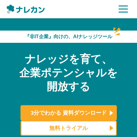
ご利用プラン
『非IT企業』向けの、AIナレッジツール
AI機能
ナレッジを育て、
ご利用企業様の声
企業ポテンシャルを
セキュリティ
開放する
充実サポート
よくある質問
3分でわかる
資料ダウンロード
資料ダウンロード
無料トライアル