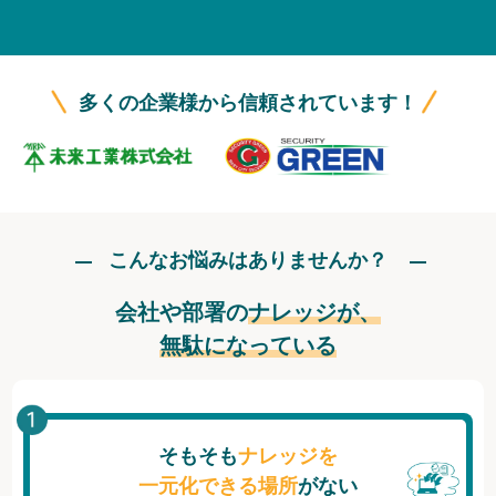
無料トライアル
ログイン
多くの企業様から信頼されています！
こんなお悩みはありませんか？
会社や部署の
ナレッジが、
無駄になっている
そもそも
ナレッジを
一元化できる場所
がない