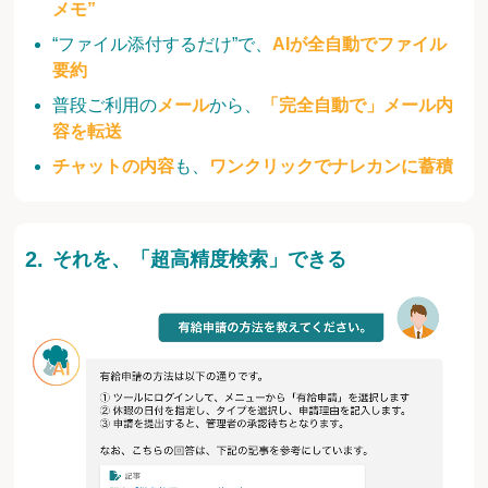
メモ”
“ファイル添付するだけ”で、
AIが全自動でファイル
要約
普段ご利用の
メール
から、
「完全自動で」メール内
容を転送
チャットの内容
も、
ワンクリックでナレカンに蓄積
それを、「超高精度検索」できる