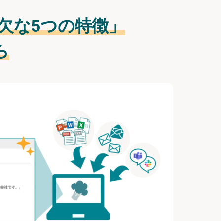
欠な
5つの特徴」
ら