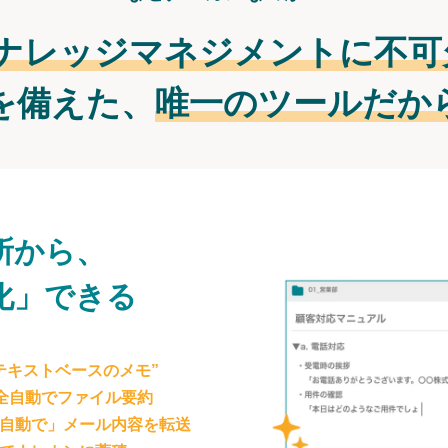
ナレッジマネジメントに不可
を備えた、
唯一のツールだか
所から、
化」できる
テキストベースのメモ”
が全自動でファイル要約
自動で」メール内容を転送