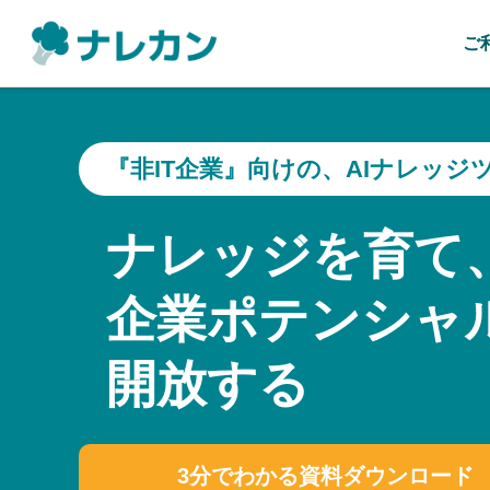
ご
『非IT企業』向けの、AIナレッジ
ナレッジを育て
企業ポテンシャ
開放する
3分でわかる資料ダウンロード