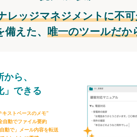
ナレッジマネジメントに不可
を備えた、
唯一のツールだか
所から、
化」できる
テキストベースのメモ”
が全自動でファイル要約
自動で」メール内容を転送