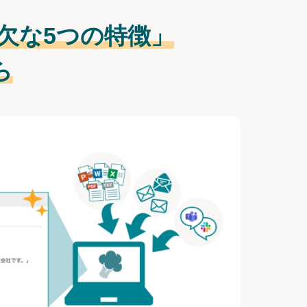
欠な
5つの特徴」
ら