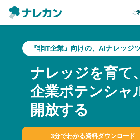
ご
『非IT企業』向けの、AIナレッジ
ナレッジを育て
企業ポテンシャ
開放する
3分でわかる資料ダウンロード