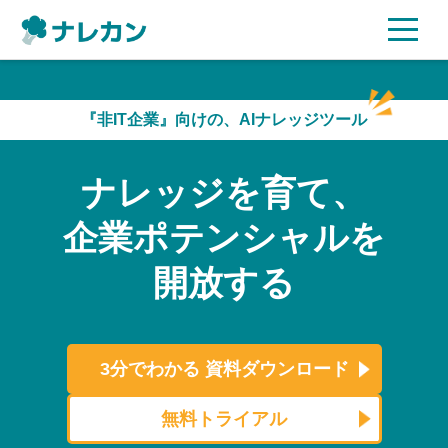
ご利用プラン
『非IT企業』向けの、AIナレッジツール
AI機能
ナレッジを育て、
ご利用企業様の声
企業ポテンシャルを
セキュリティ
開放する
充実サポート
よくある質問
3分でわかる
資料ダウンロード
資料ダウンロード
無料トライアル