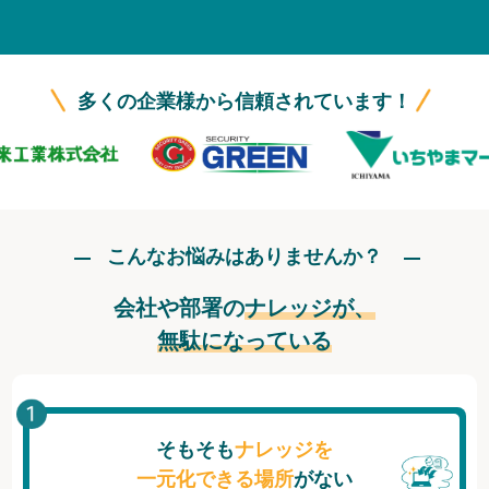
無料トライアル
ログイン
多くの企業様から信頼されています！
こんなお悩みはありませんか？
会社や部署の
ナレッジが、
無駄になっている
そもそも
ナレッジを
一元化できる場所
がない