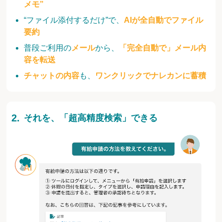
メモ”
“ファイル添付するだけ”で、
AIが全自動でファイル
要約
普段ご利用の
メール
から、
「完全自動で」メール内
容を転送
チャットの内容
も、
ワンクリックでナレカンに蓄積
それを、「超高精度検索」できる