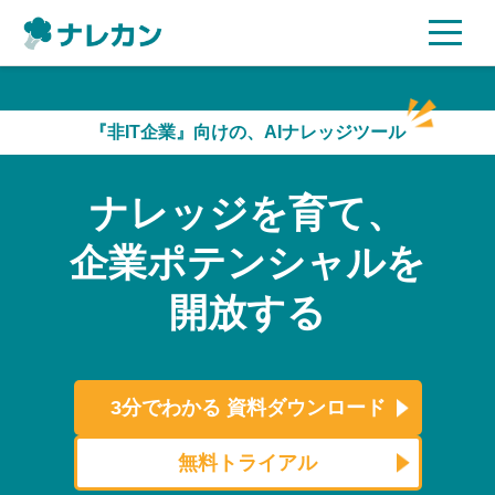
ご利用プラン
『非IT企業』向けの、AIナレッジツール
AI機能
ナレッジを育て、
ご利用企業様の声
企業ポテンシャルを
セキュリティ
開放する
充実サポート
よくある質問
3分でわかる
資料ダウンロード
資料ダウンロード
無料トライアル