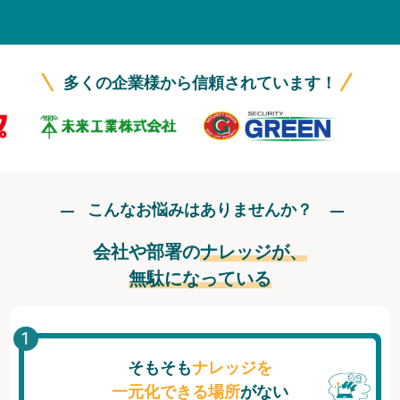
無料トライアル
ログイン
多くの企業様から信頼されています！
こんなお悩みはありませんか？
会社や部署の
ナレッジが、
無駄になっている
そもそも
ナレッジを
一元化できる場所
がない