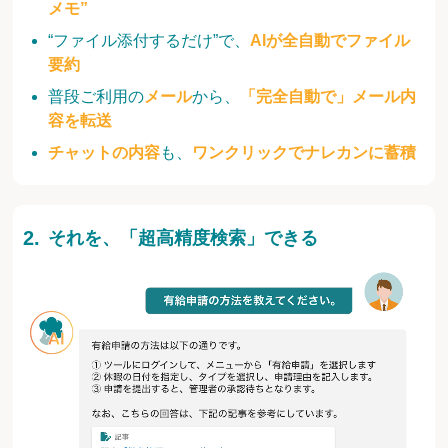
メモ”
“ファイル添付するだけ”で、
AIが全自動でファイル
要約
普段ご利用の
メール
から、
「完全自動で」メール内
容を転送
チャットの内容
も、
ワンクリックでナレカンに蓄積
それを、「超高精度検索」できる