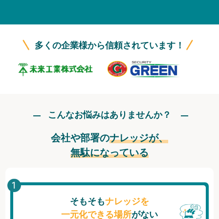
無料トライアル
ログイン
多くの企業様から信頼されています！
こんなお悩みはありませんか？
会社や部署の
ナレッジが、
無駄になっている
そもそも
ナレッジを
一元化できる場所
がない