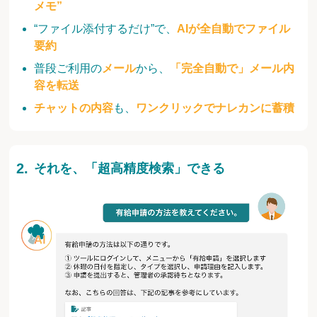
メモ”
“ファイル添付するだけ”で、
AIが全自動でファイル
要約
普段ご利用の
メール
から、
「完全自動で」メール内
容を転送
チャットの内容
も、
ワンクリックでナレカンに蓄積
それを、「超高精度検索」できる