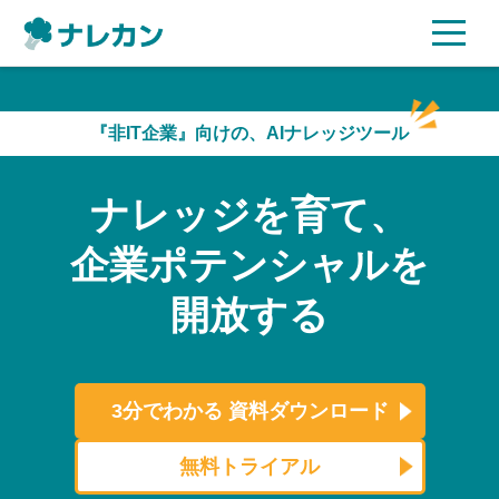
ご利用プラン
『非IT企業』向けの、AIナレッジツール
AI機能
ナレッジを育て、
ご利用企業様の声
企業ポテンシャルを
セキュリティ
開放する
充実サポート
よくある質問
3分でわかる
資料ダウンロード
資料ダウンロード
無料トライアル