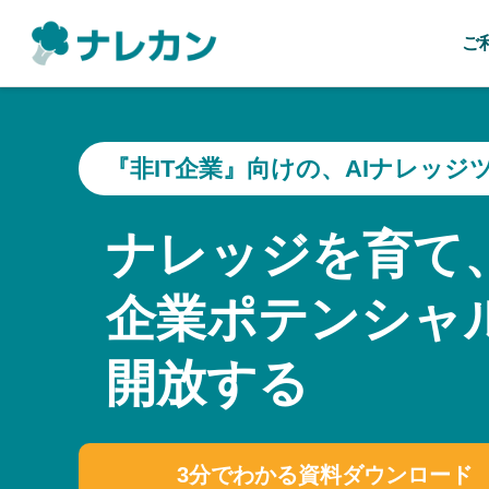
ご
『非IT企業』向けの、AIナレッジ
ナレッジを育て
企業ポテンシャ
開放する
3分でわかる資料ダウンロード