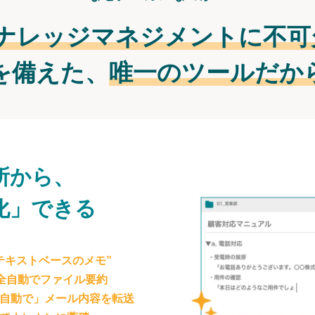
ナレッジマネジメントに不可
を備えた、
唯一のツールだか
所から、
化」できる
テキストベースのメモ”
が全自動でファイル要約
自動で」メール内容を転送