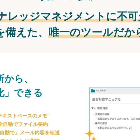
ナレッジマネジメントに不可
を備えた、
唯一のツールだか
所から、
化」できる
テキストベースのメモ”
が全自動でファイル要約
自動で」メール内容を転送