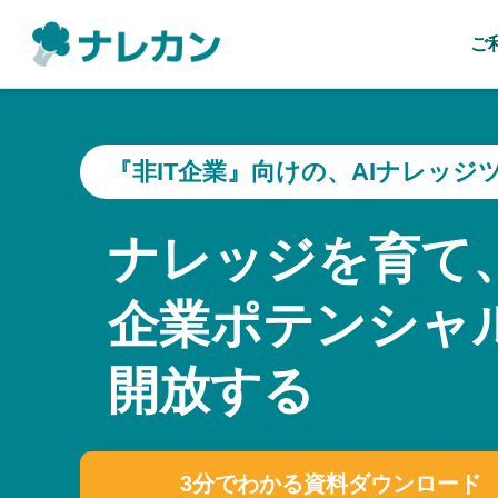
ご
『非IT企業』向けの、AIナレッジ
ナレッジを育て
企業ポテンシャ
開放する
3分でわかる資料ダウンロード