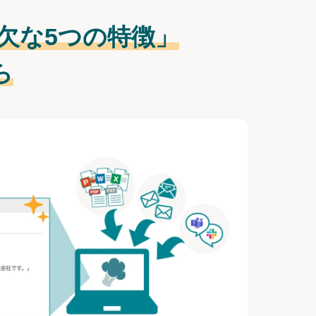
欠な
5つの特徴」
ら