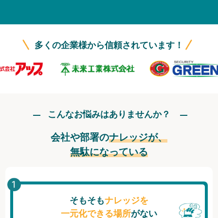
無料トライアル
ログイン
多くの企業様から信頼されています！
こんなお悩みはありませんか？
会社や部署の
ナレッジが、
無駄になっている
そもそも
ナレッジを
一元化できる場所
がない