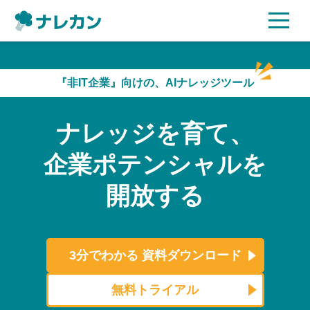
ご利用プラン
『非IT企業』向けの、AIナレッジツール
AI機能
ナレッジを育て、
ご利用企業様の声
企業ポテンシャルを
セキュリティ
開放する
充実サポート
よくある質問
3分でわかる
資料ダウンロード
資料ダウンロード
無料トライアル