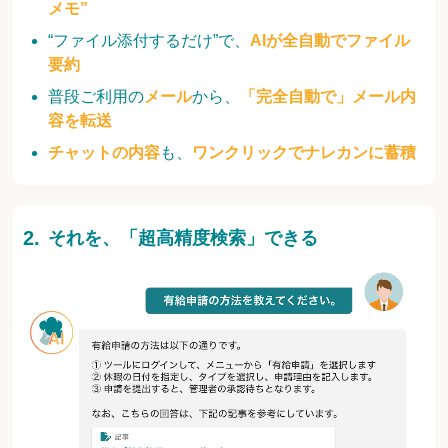
メモ”
“ファイル添付するだけ”で、
AIが全自動でファイル
要約
普段ご利用の
メール
から、
「完全自動で」メール内
容を転送
チャットの内容
も、
ワンクリックでナレカンに蓄積
それを、「超高精度検索」できる