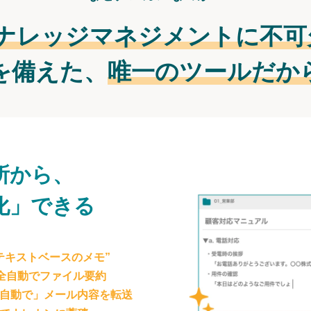
ナレッジマネジメントに不可
を備えた、
唯一のツールだか
所から、
化」できる
テキストベースのメモ”
が全自動でファイル要約
自動で」メール内容を転送