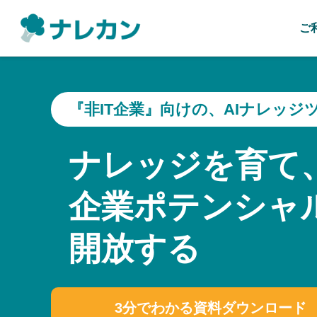
ご
『非IT企業』向けの、AIナレッジ
ナレッジを育て
企業ポテンシャ
開放する
3分でわかる資料ダウンロード