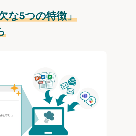
欠な
5つの特徴」
ら