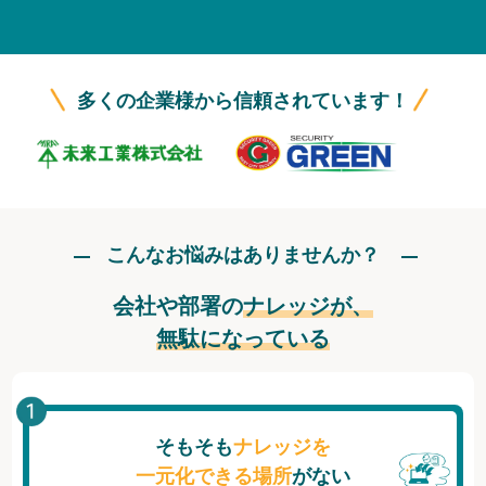
無料トライアル
ログイン
多くの企業様から信頼されています！
こんなお悩みはありませんか？
会社や部署の
ナレッジが、
無駄になっている
そもそも
ナレッジを
一元化できる場所
がない