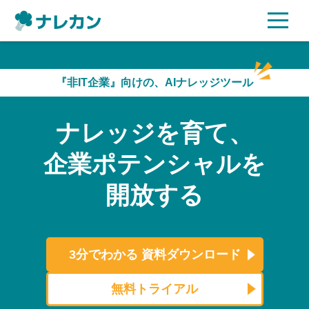
ご利用プラン
『非IT企業』向けの、AIナレッジツール
AI機能
ナレッジを育て、
ご利用企業様の声
企業ポテンシャルを
セキュリティ
開放する
充実サポート
よくある質問
3分でわかる
資料ダウンロード
資料ダウンロード
無料トライアル