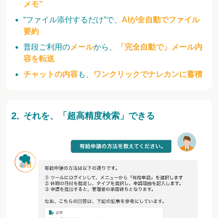
メモ”
“ファイル添付するだけ”で、
AIが全自動でファイル
要約
普段ご利用の
メール
から、
「完全自動で」メール内
容を転送
チャットの内容
も、
ワンクリックでナレカンに蓄積
それを、「超高精度検索」できる