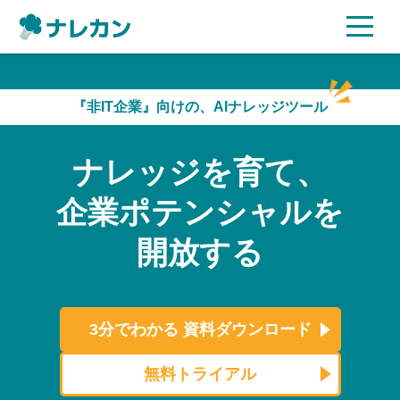
ご利用プラン
『非IT企業』向けの、AIナレッジツール
AI機能
ナレッジを育て、
ご利用企業様の声
企業ポテンシャルを
セキュリティ
開放する
充実サポート
よくある質問
3分でわかる
資料ダウンロード
資料ダウンロード
無料トライアル