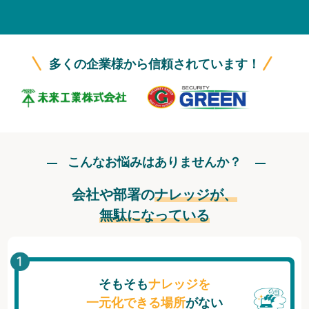
無料トライアル
ログイン
多くの企業様から信頼されています！
こんなお悩みはありませんか？
会社や部署の
ナレッジが、
無駄になっている
そもそも
ナレッジを
一元化できる場所
がない