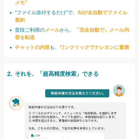
メモ”
“ファイル添付するだけ”で、
AIが全自動でファイル
要約
普段ご利用の
メール
から、
「完全自動で」メール内
容を転送
チャットの内容
も、
ワンクリックでナレカンに蓄積
それを、「超高精度検索」できる