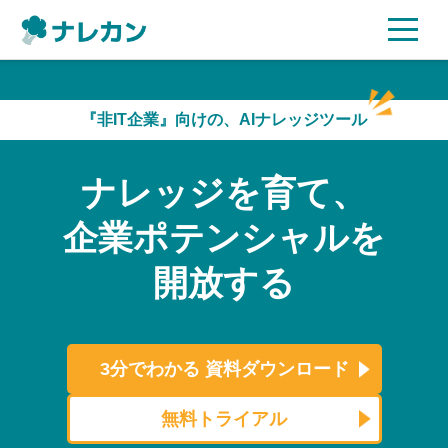
ご利用プラン
『非IT企業』向けの、AIナレッジツール
AI機能
ナレッジを育て、
ご利用企業様の声
企業ポテンシャルを
セキュリティ
開放する
充実サポート
よくある質問
3分でわかる
資料ダウンロード
資料ダウンロード
無料トライアル