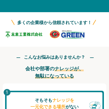
無料トライアル
ログイン
多くの企業様から信頼されています！
こんなお悩みはありませんか？
会社や部署の
ナレッジが、
無駄になっている
そもそも
ナレッジを
一元化できる場所
がない