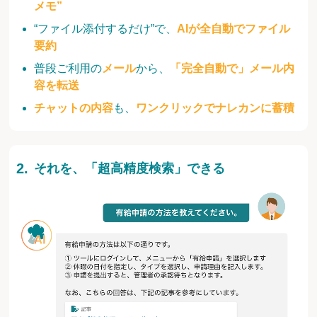
メモ”
“ファイル添付するだけ”で、
AIが全自動でファイル
要約
普段ご利用の
メール
から、
「完全自動で」メール内
容を転送
チャットの内容
も、
ワンクリックでナレカンに蓄積
それを、「超高精度検索」できる