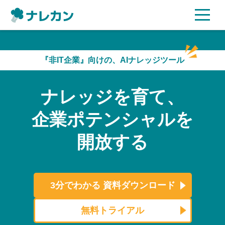
ご利用プラン
『非IT企業』向けの、AIナレッジツール
AI機能
ナレッジを育て、
ご利用企業様の声
企業ポテンシャルを
セキュリティ
開放する
充実サポート
よくある質問
3分でわかる
資料ダウンロード
資料ダウンロード
無料トライアル