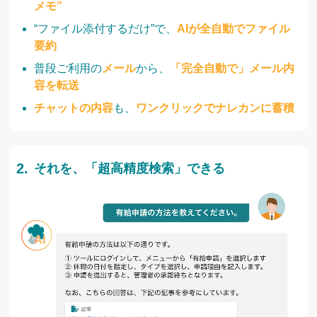
メモ”
“ファイル添付するだけ”で、
AIが全自動でファイル
要約
普段ご利用の
メール
から、
「完全自動で」メール内
容を転送
チャットの内容
も、
ワンクリックでナレカンに蓄積
それを、「超高精度検索」できる