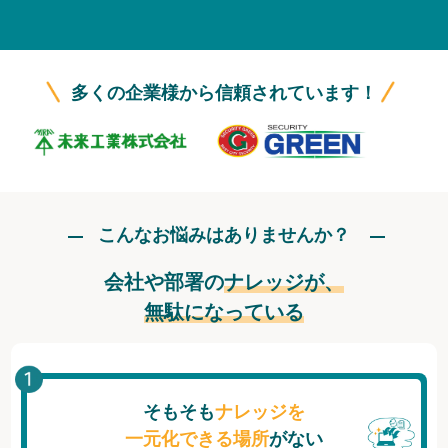
無料トライアル
ログイン
多くの企業様から信頼されています！
こんなお悩みはありませんか？
会社や部署の
ナレッジが、
無駄になっている
そもそも
ナレッジを
一元化できる場所
がない