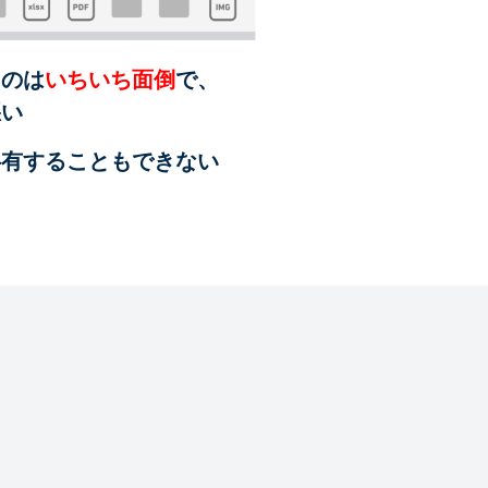
るのは
いちいち面倒
で、
悪い
共有することも
できない