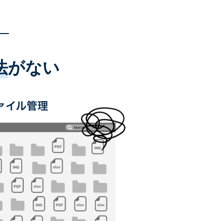
法
がない