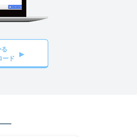
かる
ロード