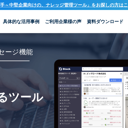
手～中堅企業向けの、ナレッジ管理ツール」を
お探しの方はこ
具体的な活用事例
ご利用企業様の声
資料ダウンロード
セージ機能
るツール