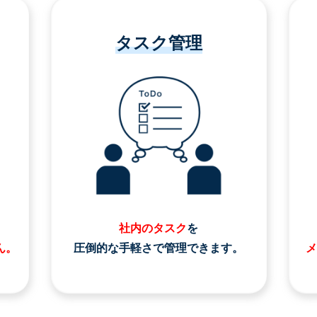
タスク管理
社内のタスク
を
ん。
圧倒的な手軽さで管理できます。
メ