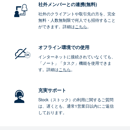
社外メンバーとの連携
(無料)
社外のクライアントや取引先の方を、完全
無料・人数無制限で何人でも招待すること
ができます。詳細は
こちら
。
オフライン環境
での使用
インターネットに接続されていなくても、
「ノート」「タスク」機能を使用できま
す。詳細は
こちら
。
充実サポート
Stock（ストック）の利用に関するご質問
は、遅くとも、通常1営業日以内にご返信
しております。