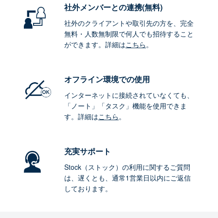
社外メンバーとの連携
(無料)
社外のクライアントや取引先の方を、完全
無料・人数無制限で何人でも招待すること
ができます。詳細は
こちら
。
オフライン環境
での使用
インターネットに接続されていなくても、
「ノート」「タスク」機能を使用できま
す。詳細は
こちら
。
充実サポート
Stock（ストック）の利用に関するご質問
は、遅くとも、通常1営業日以内にご返信
しております。