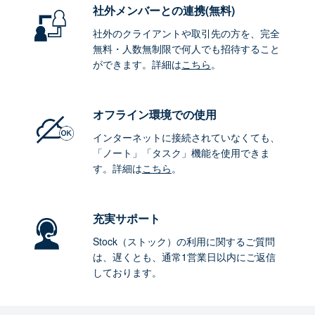
社外メンバーとの連携
(無料)
社外のクライアントや取引先の方を、完全
無料・人数無制限で何人でも招待すること
ができます。詳細は
こちら
。
オフライン環境
での使用
インターネットに接続されていなくても、
「ノート」「タスク」機能を使用できま
す。詳細は
こちら
。
充実サポート
Stock（ストック）の利用に関するご質問
は、遅くとも、通常1営業日以内にご返信
しております。