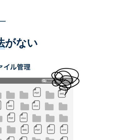
法
がない