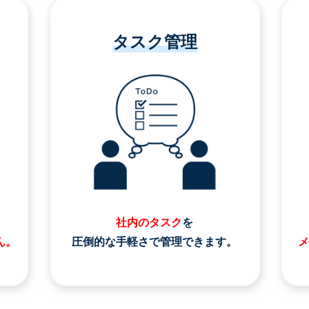
タスク管理
社内のタスク
を
ん。
圧倒的な手軽さで管理できます。
メ