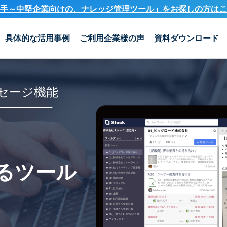
手～中堅企業向けの、ナレッジ管理ツール」を
お探しの方はこ
具体的な活用事例
ご利用企業様の声
資料ダウンロード
セージ機能
るツール