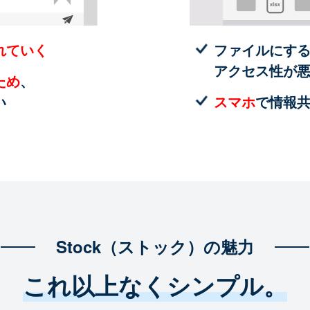
れていく
ファイルにす
アクセス性が
ため
、
い
スマホ
で情報
Stock（ストック）の魅力
これ以上なくシンプル。