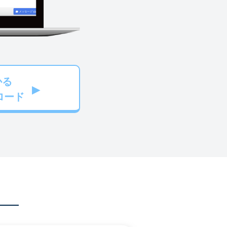
かる
ロード