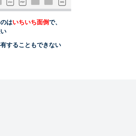
るのは
いちいち面倒
で、
悪い
共有することも
できない