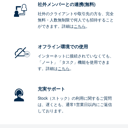
社外メンバーとの連携
(無料)
社外のクライアントや取引先の方を、完全
無料・人数無制限で何人でも招待すること
ができます。詳細は
こちら
。
オフライン環境
での使用
インターネットに接続されていなくても、
「ノート」「タスク」機能を使用できま
す。詳細は
こちら
。
充実サポート
Stock（ストック）の利用に関するご質問
は、遅くとも、通常1営業日以内にご返信
しております。