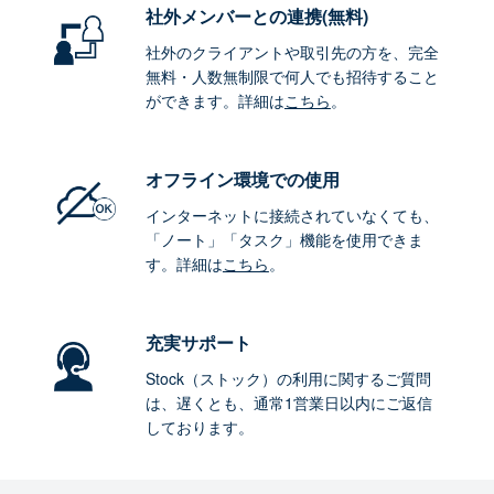
社外メンバーとの連携
(無料)
社外のクライアントや取引先の方を、完全
無料・人数無制限で何人でも招待すること
ができます。詳細は
こちら
。
オフライン環境
での使用
インターネットに接続されていなくても、
「ノート」「タスク」機能を使用できま
す。詳細は
こちら
。
充実サポート
Stock（ストック）の利用に関するご質問
は、遅くとも、通常1営業日以内にご返信
しております。