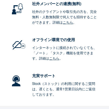
社外メンバーとの連携
(無料)
社外のクライアントや取引先の方を、完全
無料・人数無制限で何人でも招待すること
ができます。詳細は
こちら
。
オフライン環境
での使用
インターネットに接続されていなくても、
「ノート」「タスク」機能を使用できま
す。詳細は
こちら
。
充実サポート
Stock（ストック）の利用に関するご質問
は、遅くとも、通常1営業日以内にご返信
しております。