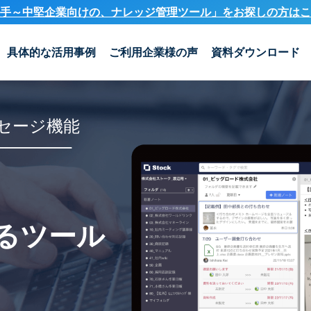
手～中堅企業向けの、ナレッジ管理ツール」を
お探しの方はこ
具体的な活用事例
ご利用企業様の声
資料ダウンロード
セージ機能
るツール