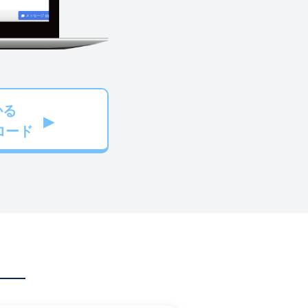
かる
ロード