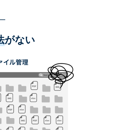
法
がない