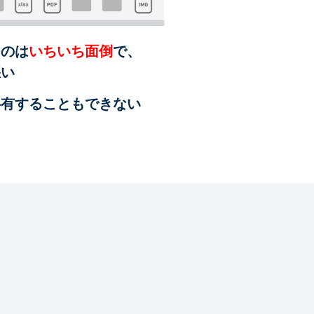
るのは
いちいち面倒
で、
悪い
共有することも
できない