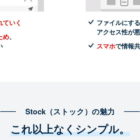
れていく
ファイルにす
アクセス性が
ため
、
い
スマホ
で情報
Stock（ストック）の魅力
これ以上なくシンプル。