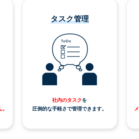
タスク管理
社内のタスク
を
ん。
圧倒的な手軽さで管理できます。
メ